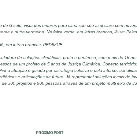
o de Gisele, vista dos ombros para cima sob céu azul claro com nuvens
a verde e outra vermelha. Na faixa verde, em letras brancas, lê-se: P
 lê, em letras brancas: PEDIMUF.
iculadora de soluções climáticas, preta e periférica, com mais de 15 ano
sos de um projeto de 5 anos de Justiça Climática. Conecto territórios
inha atuação é guiada por estratégia coletiva e pela interseccionalida
s periféricas e articulações de futuro. Já representei soluções locais 
 de 300 projetos e 900 pessoas através de um projeto multi eixo de Ju
PRÓXIMO
POST