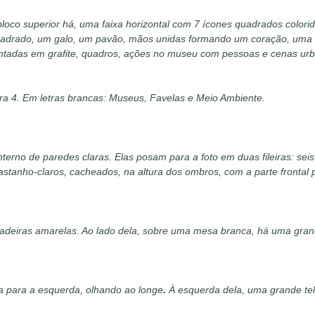
No bloco superior há, uma faixa horizontal com 7 ícones quadrados col
drado, um galo, um pavão, mãos unidas formando um coração, uma aq
pintadas em grafite, quadros, ações no museu com pessoas e cenas urba
stra 4. Em letras brancas: Museus, Favelas e Meio Ambiente.
rno de paredes claras. Elas posam para a foto em duas fileiras: seis
 castanho-claros, cacheados, na altura dos ombros, com a parte frontal
deiras amarelas. Ao lado dela, sobre uma mesa branca, há uma grande
da para a esquerda, olhando ao longe
.
À esquerda dela, uma grande tela 