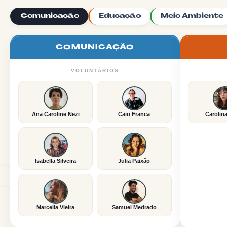
Comunicação
Educação
Meio Ambiente
COMUNICAÇÃO
VOLUNTÁRIOS
Ana Caroline Nezi
Caio Franca
Carolin
Isabella Silveira
Julia Paixão
Marcella Vieira
Samuel Medrado