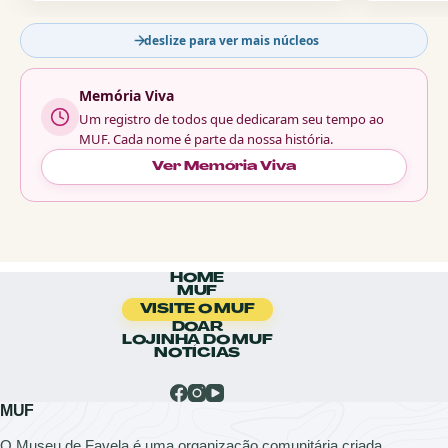
deslize para ver mais núcleos
Memória Viva
Um registro de todos que dedicaram seu tempo ao
MUF. Cada nome é parte da nossa história.
Ver Memória Viva
HOME
MUF
VISITE O MUF
DOAR
LOJINHA DO MUF
NOTÍCIAS
MUF
O Museu de Favela é uma organização comunitária criada