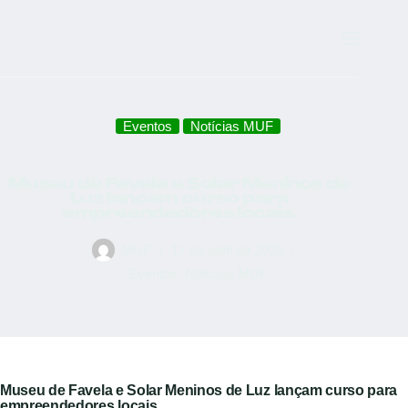
Eventos
Notícias MUF
Museu de Favela e Solar Meninos de
Luz lançam curso para
empreendedores locais.
MUF
17 de abril de 2020
Eventos
,
Notícias MUF
Museu de Favela e Solar Meninos de Luz lançam curso para
empreendedores locais.