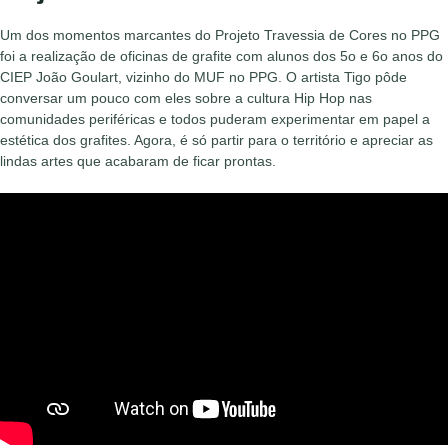
Um dos momentos marcantes do Projeto Travessia de Cores no PPG
foi a realização de oficinas de grafite com alunos dos 5o e 6o anos do
CIEP João Goulart, vizinho do MUF no PPG. O artista Tigo pôde
conversar um pouco com eles sobre a cultura Hip Hop nas
comunidades periféricas e todos puderam experimentar em papel a
estética dos grafites. Agora, é só partir para o território e apreciar as
lindas artes que acabaram de ficar prontas.