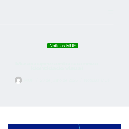
Notícias MUF
Museu apresenta sua nova
identidade visual
MUF
29 de junho de 2026
Notícias MUF