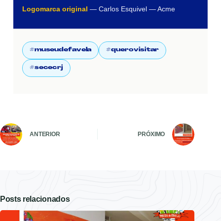
Logomarca original
— Carlos Esquivel — Acme
#museudefavela
#querovisitar
#sececrj
ANTERIOR
PRÓXIMO
Posts relacionados