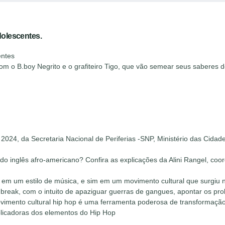
dolescentes.
entes
m o B.boy Negrito e o grafiteiro Tigo, que vão semear seus saberes d
 2024, da Secretaria Nacional de Periferias -SNP, Ministério das Cida
 do inglês afro-americano? Confira as explicações da Alini Rangel, c
 em um estilo de música, e sim em um movimento cultural que surgiu 
 break, com o intuito de apaziguar guerras de gangues, apontar os probl
ovimento cultural hip hop é uma ferramenta poderosa de transformaçã
iplicadoras dos elementos do Hip Hop