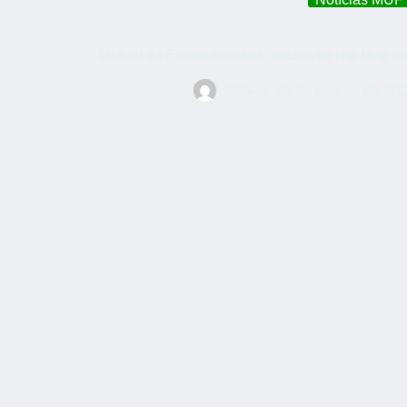
Museu de Favela convida: oficina de Hip Hop pa
MUF
23 de janeiro de 20