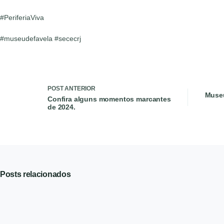
#PeriferiaViva
#museudefavela #sececrj
POST
ANTERIOR
Museu
Confira alguns momentos marcantes
de 2024.
Posts relacionados