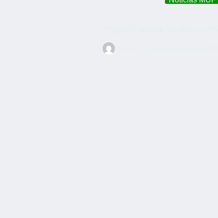
Projeto Travessia de Cores no PP
MUF
25 de outubro de 20