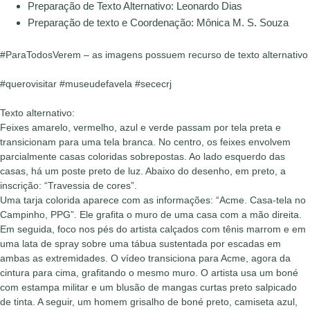
Preparação de Texto Alternativo: Leonardo Dias
Preparação de texto e Coordenação: Mônica M. S. Souza
#ParaTodosVerem – as imagens possuem recurso de texto alternativo
#querovisitar #museudefavela #sececrj
Texto alternativo:
Feixes amarelo, vermelho, azul e verde passam por tela preta e
transicionam para uma tela branca. No centro, os feixes envolvem
parcialmente casas coloridas sobrepostas. Ao lado esquerdo das
casas, há um poste preto de luz. Abaixo do desenho, em preto, a
inscrição: “Travessia de cores”.
Uma tarja colorida aparece com as informações: “Acme. Casa-tela no
Campinho, PPG”. Ele grafita o muro de uma casa com a mão direita.
Em seguida, foco nos pés do artista calçados com tênis marrom e em
uma lata de spray sobre uma tábua sustentada por escadas em
ambas as extremidades. O vídeo transiciona para Acme, agora da
cintura para cima, grafitando o mesmo muro. O artista usa um boné
com estampa militar e um blusão de mangas curtas preto salpicado
de tinta. A seguir, um homem grisalho de boné preto, camiseta azul,