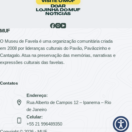
VISITE O MUF
DOAR
LOJINHA DO MUF
NOTÍCIAS
MUF
O Museu de Favela é uma organização comunitária criada
em 2008 por lideranças culturais do Pavão, Pavãozinho e
Cantagalo. Atua na preservação das memórias, narrativas e
expressões culturais das favelas.
Contatos
Endereço:
Rua Alberto de Campos 12 – Ipanema – Rio
de Janeiro
Celular:
+55 21 996489350
Copyright © 2026 - MUF