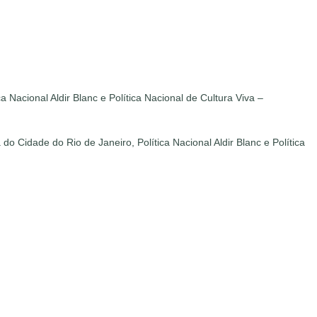
Nacional Aldir Blanc e Política Nacional de Cultura Viva –
 Cidade do Rio de Janeiro, Política Nacional Aldir Blanc e Política