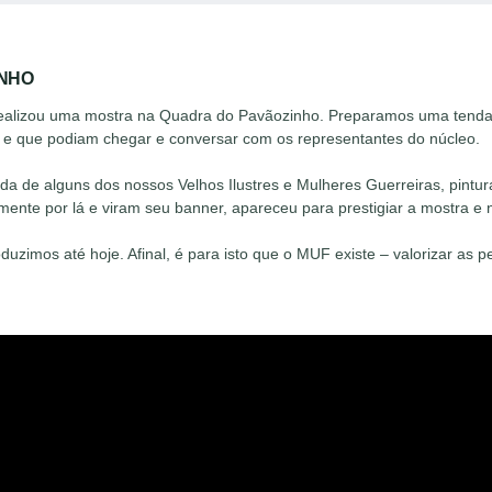
INHO
F realizou uma mostra na Quadra do Pavãozinho. Preparamos uma tenda
á e que podiam chegar e conversar com os representantes do núcleo.
de alguns dos nossos Velhos Ilustres e Mulheres Guerreiras, pinturas 
nte por lá e viram seu banner, apareceu para prestigiar a mostra e 
duzimos até hoje. Afinal, é para isto que o MUF existe – valorizar as