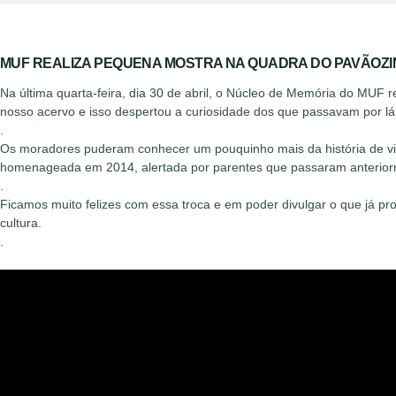
MUF REALIZA PEQUENA MOSTRA NA QUADRA DO PAVÃOZ
Na última quarta-feira, dia 30 de abril, o Núcleo de Memória do MU
nosso acervo e isso despertou a curiosidade dos que passavam por l
.
Os moradores puderam conhecer um pouquinho mais da história de vida 
homenageada em 2014, alertada por parentes que passaram anteriorme
.
Ficamos muito felizes com essa troca e em poder divulgar o que já pro
cultura.
.